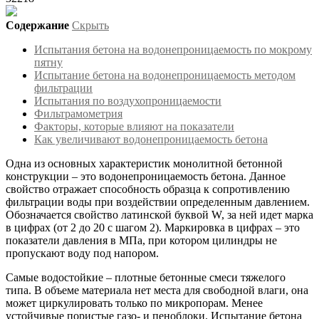
Содержание
Скрыть
Испытания бетона на водонепроницаемость по мокрому
пятну
Испытание бетона на водонепроницаемость методом
фильтрации
Испытания по воздухопроницаемости
Фильтрамометрия
Факторы, которые влияют на показатели
Как увеличивают водонепроницаемость бетона
Одна из основных характеристик монолитной бетонной
конструкции – это водонепроницаемость бетона. Данное
свойство отражает способность образца к сопротивлению
фильтрации воды при воздействии определенным давлением.
Обозначается свойство латинской буквой W, за ней идет марка
в цифрах (от 2 до 20 с шагом 2). Маркировка в цифрах – это
показатели давления в МПа, при котором цилиндры не
пропускают воду под напором.
Самые водостойкие – плотные бетонные смеси тяжелого
типа. В объеме материала нет места для свободной влаги, она
может циркулировать только по микропорам. Менее
устойчивые пористые газо- и пеноблоки. Испытание бетона