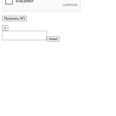
×
Insert