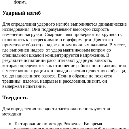
форму.
Ударный изгиб
Для определения ударного изгиба выполняются динамические
исследования. Они подразумевают высокую скорость
изменения нагрузки. Сварные швы проверяют на хрупкость,
склонность к растрескиванию и деформации. Для этого
применяют образец с надрезанным шовным валиком. В месте,
где выполнен надрез, от удара маятниковым копром со
специальной шкалой концентрируется напряжение. В
результате испытаний рассчитывают ударную вязкость,
которая определяется как отношение работы по отталкиванию
в месте концентрации к площади сечения целостного образца,
т.е. до нанесенного разреза. Если в образце не появятся
трещины, изломы, надрывы и расслоения, значит, он
выдержал испытание.
Твердость
Для определения твердости заготовки используют три
методики:
Тестирование по методу Роквелла. Во время
исследования в металл вдавливают твердый наконечник