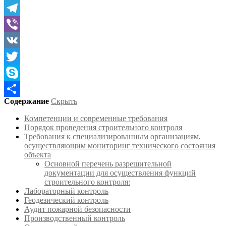
WhatsApp
Telegram
Viber
VK
Twitter
Skype
Содержание
Скрыть
Отправить
Компетенции и современные требования
Порядок проведения строительного контроля
Требования к специализированным организациям,
осуществляющим мониторинг технического состояния
объекта
Основной перечень разрешительной
документации для осуществления функций
строительного контроля:
Лабораторный контроль
Геодезический контроль
Аудит пожарной безопасности
Производственный контроль