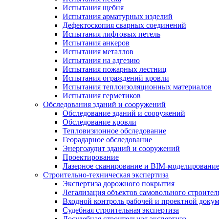
Испытания щебня
Испытания арматурных изделий
Дефектоскопия сварных соединений
Испытания лифтовых петель
Испытания анкеров
Испытания металлов
Испытания на адгезию
Испытания пожарных лестниц
Испытания ограждений кровли
Испытания теплоизоляционных материалов
Испытания герметиков
Обследования зданий и сооружений
Обследование зданий и сооружений
Обследование кровли
Тепловизионное обследование
Георадарное обследование
Энергоаудит зданий и сооружений
Проектирование
Лазерное сканирование и BIM-моделировани
Строительно-техническая экспертиза
Экспертиза дорожного покрытия
Легализация объектов самовольного строител
Входной контроль рабочей и проектной доку
Судебная строительная экспертиза
Досудебная строительная экспертиза