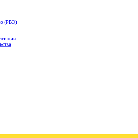
ию (РВЭ)
ентации
ьства