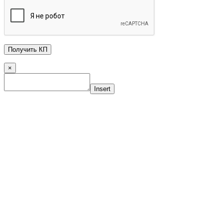
×
Insert