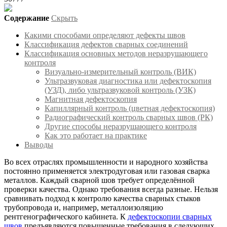
Содержание
Скрыть
Какими способами определяют дефекты швов
Классификация дефектов сварных соединений
Классификация основных методов неразрушающего
контроля
Визуально-измерительный контроль (ВИК)
Ультразвуковая диагностика или дефектоскопия
(УЗД), либо ультразвуковой контроль (УЗК)
Магнитная дефектоскопия
Капиллярный контроль (цветная дефектоскопия)
Радиографический контроль сварных швов (РК)
Другие способы неразрушающего контроля
Как это работает на практике
Выводы
Во всех отраслях промышленности и народного хозяйства
постоянно применяется электродуговая или газовая сварка
металлов. Каждый сварной шов требует определённой
проверки качества. Однако требования всегда разные. Нельзя
сравнивать подход к контролю качества сварных стыков
трубопровода и, например, металлоизоляцию
рентгенографического кабинета. К
дефектоскопии сварных
швов
предъявляются повышенные требования в следующих