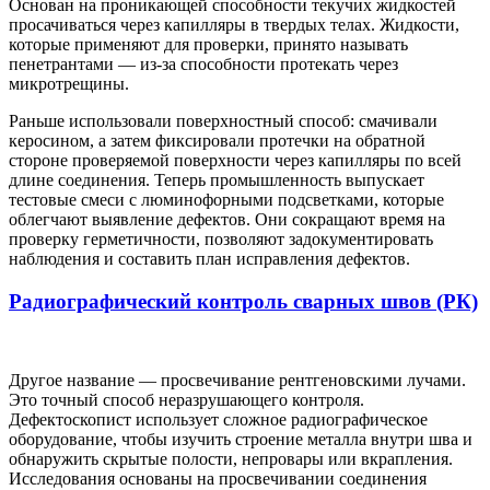
Основан на проникающей способности текучих жидкостей
просачиваться через капилляры в твердых телах. Жидкости,
которые применяют для проверки, принято называть
пенетрантами — из-за способности протекать через
микротрещины.
Раньше использовали поверхностный способ: смачивали
керосином, а затем фиксировали протечки на обратной
стороне проверяемой поверхности через капилляры по всей
длине соединения. Теперь промышленность выпускает
тестовые смеси с люминофорными подсветками, которые
облегчают выявление дефектов. Они сокращают время на
проверку герметичности, позволяют задокументировать
наблюдения и составить план исправления дефектов.
Радиографический контроль сварных швов (РК)
Другое название — просвечивание рентгеновскими лучами.
Это точный способ неразрушающего контроля.
Дефектоскопист использует сложное радиографическое
оборудование, чтобы изучить строение металла внутри шва и
обнаружить скрытые полости, непровары или вкрапления.
Исследования основаны на просвечивании соединения