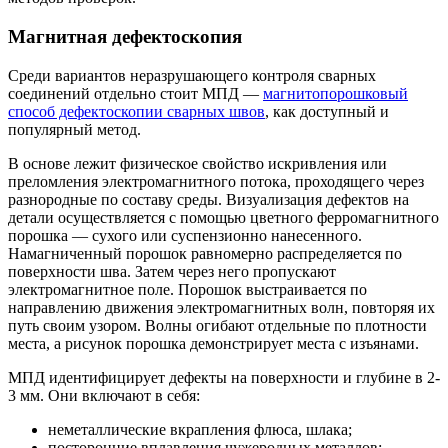
Магнитная дефектоскопия
Среди вариантов неразрушающего контроля сварных
соединений отдельно стоит МПД —
магнитопорошковый
способ дефектоскопии сварных швов
, как доступный и
популярный метод.
В основе лежит физическое свойство искривления или
преломления электромагнитного потока, проходящего через
разнородные по составу среды. Визуализация дефектов на
детали осуществляется с помощью цветного ферромагнитного
порошка — сухого или суспензионно нанесенного.
Намагниченный порошок равномерно распределяется по
поверхности шва. Затем через него пропускают
электромагнитное поле. Порошок выстраивается по
направлению движения электромагнитных волн, повторяя их
путь своим узором. Волны огибают отдельные по плотности
места, а рисунок порошка демонстрирует места с изъянами.
МПД идентифицирует дефекты на поверхности и глубине в 2-
3 мм. Они включают в себя:
неметаллические вкрапления флюса, шлака;
посторонние вплавления чужеродных металлов;