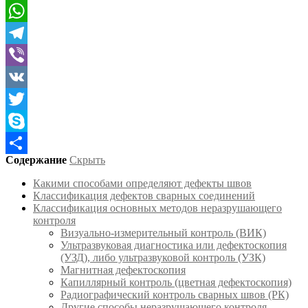
WhatsApp
Telegram
Viber
VK
Twitter
Skype
Содержание
Скрыть
Отправить
Какими способами определяют дефекты швов
Классификация дефектов сварных соединений
Классификация основных методов неразрушающего
контроля
Визуально-измерительный контроль (ВИК)
Ультразвуковая диагностика или дефектоскопия
(УЗД), либо ультразвуковой контроль (УЗК)
Магнитная дефектоскопия
Капиллярный контроль (цветная дефектоскопия)
Радиографический контроль сварных швов (РК)
Другие способы неразрушающего контроля