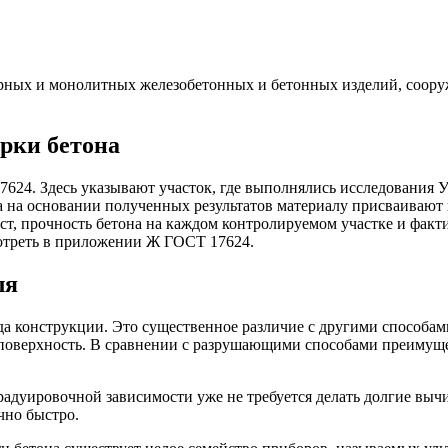
орных и монолитных железобетонных и бетонных изделий, соору
ерки бетона
4. Здесь указывают участок, где выполнялись исследования УЗ
 на основании полученных результатов материалу присваивают 
аст, прочность бетона на каждом контролируемом участке и фак
отреть в приложении Ж ГОСТ 17624.
ля
да конструкции. Это существенное различие с другими способам
т поверхность. В сравнении с разрушающими способами преимущ
радуировочной зависимости уже не требуется делать долгие выч
чно быстро.