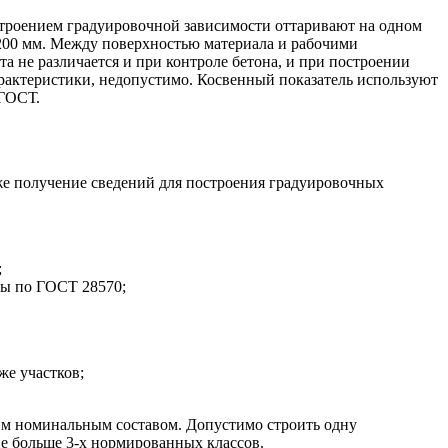
строением градуировочной зависимости оттаривают на одном
-200 мм. Между поверхностью материала и рабочими
а не различается и при контроле бетона, и при построении
рактеристики, недопустимо. Косвенный показатель используют
 ГОСТ.
же получение сведений для построения градуировочных
;
ны по ГОСТ 28570;
же участков;
им номинальным составом. Допустимо строить одну
не больше 3-х нормированных классов.