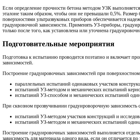
Если определение прочности бетона методом УЗК выполняется
эталоне таким образом, чтобы они не превышали 0,5%. Размер
поверхностями ультразвуковых приборов обеспечивается надежн
градуировочной зависимости. Применять УЗ-приборы, градуиро
только после того, как установлена или уточнена градуировоч
Подготовительные мероприятия
Подготовка к испытанию проводится поэтапно и включает пров
зависимостей.
Построение градуировочных зависимостей при поверхностном 
параллельных испытаний одинаковых участков конструкц
испытаний УЗ-методом и механических испытаний кернов
испытаний УЗ-способом и механических испытаний один
При сквозном прозвучивании градуироворочную зависимость с
испытаний УЗ-методом участков конструкций и исследова
испытаний УЗ-методом и механических испытаний одина
Построение градуировочных зависимостей выполняется отдель
зависимость для материала одного вида, если он отличается п