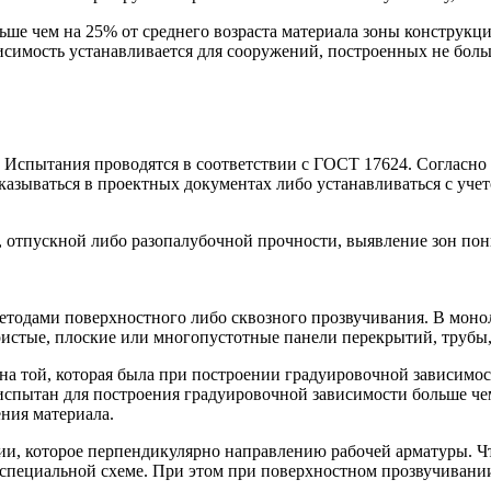
льше чем на 25% от среднего возраста материала зоны конструкц
исимость устанавливается для сооружений, построенных не боль
. Испытания проводятся в соответствии с ГОСТ 17624. Согласно
азываться в проектных документах либо устанавливаться с учет
а, отпускной либо разопалубочной прочности, выявление зон по
етодами поверхностного либо сквозного прозвучивания. В моно
ристые, плоские или многопустотные панели перекрытий, трубы,
а той, которая была при построении градуировочной зависимос
л испытан для построения градуировочной зависимости больше 
ния материала.
ии, которое перпендикулярно направлению рабочей арматуры. Ч
специальной схеме. При этом при поверхностном прозвучивании