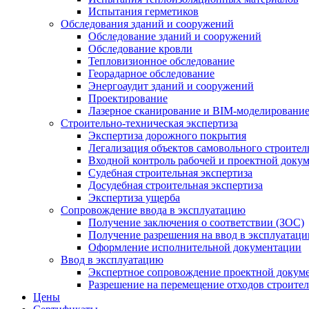
Испытания герметиков
Обследования зданий и сооружений
Обследование зданий и сооружений
Обследование кровли
Тепловизионное обследование
Георадарное обследование
Энергоаудит зданий и сооружений
Проектирование
Лазерное сканирование и BIM-моделировани
Строительно-техническая экспертиза
Экспертиза дорожного покрытия
Легализация объектов самовольного строител
Входной контроль рабочей и проектной доку
Судебная строительная экспертиза
Досудебная строительная экспертиза
Экспертиза ущерба
Сопровождение ввода в эксплуатацию
Получение заключения о соответствии (ЗОС)
Получение разрешения на ввод в эксплуатац
Оформление исполнительной документации
Ввод в эксплуатацию
Экспертное сопровождение проектной докум
Разрешение на перемещение отходов строител
Цены