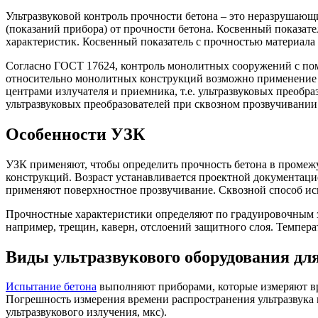
Ультразвуковой контроль прочности бетона – это неразрушающ
(показаний прибора) от прочности бетона. Косвенный показате
характеристик. Косвенный показатель с прочностью материала 
Согласно ГОСТ 17624, контроль монолитных сооружений с по
относительно монолитных конструкций возможно применение ул
центрами излучателя и приемника, т.е. ультразвуковых преобр
ультразвуковых преобразователей при сквозном прозвучивании
Особенности УЗК
УЗК применяют, чтобы определить прочность бетона в промежу
конструкций. Возраст устанавливается проектной документаци
применяют поверхностное прозвучивание. Сквозной способ исп
Прочностные характеристики определяют по градуировочным з
например, трещин, каверн, отслоений защитного слоя. Темпера
Виды ультразвукового оборудования дл
Испытание бетона
выполняют приборами, которые измеряют вре
Погрешность измерения времени распространения ультразвука н
ультразвукового излучения, мкс).