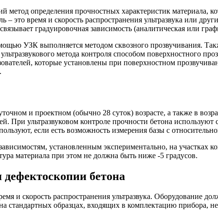
ий метод определения прочностных характеристик материала, к
ль – это время и скорость распространения ультразвука или дру
связывает градуировочная зависимость (аналитическая или граф
мощью УЗК выполняется методом сквозного прозвучивания. Та
ьтразвукового метода контроля способом поверхностного прозв
азователей, которые установлены при поверхностном прозвучива
.
точном и проектном (обычно 28 суток) возрасте, а также в воз
ей. При ультразвуковом контроле прочности бетона используют 
ользуют, если есть возможность измерения базы с относительно
ависимостям, установленным экспериментально, на участках к
тура материала при этом не должна быть ниже -5 градусов.
я дефектоскопии бетона
мя и скорость распространения ультразвука. Оборудование долж
а стандартных образцах, входящих в комплектацию прибора, не д