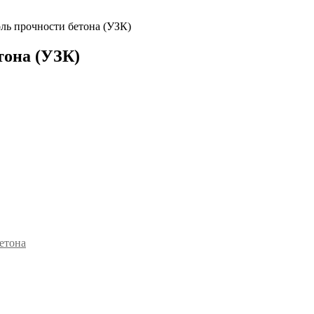
ль прочности бетона (УЗК)
тона (УЗК)
етона