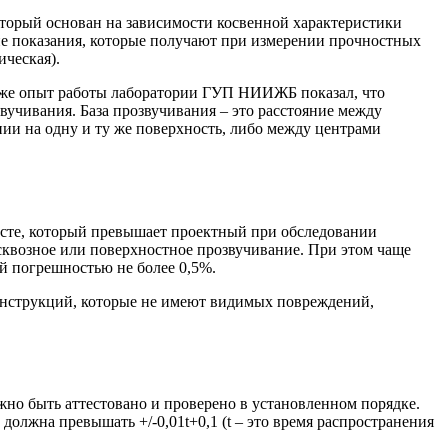
оторый основан на зависимости косвенной характеристики
гие показания, которые получают при измерении прочностных
ическая).
кже опыт работы лаборатории ГУП НИИЖБ показал, что
учивания. База прозвучивания – это расстояние между
нии на одну и ту же поверхность, либо между центрами
расте, который превышает проектный при обследовании
сквозное или поверхностное прозвучивание. При этом чаще
й погрешностью не более 0,5%.
онструкций, которые не имеют видимых повреждений,
но быть аттестовано и проверено в установленном порядке.
олжна превышать +/-0,01t+0,1 (t – это время распространения