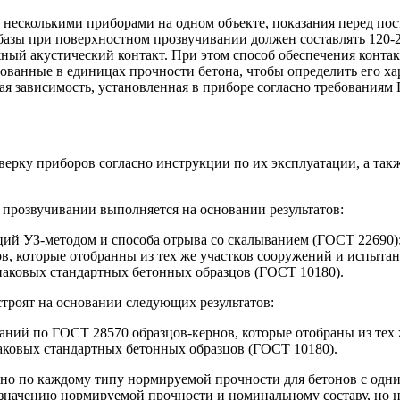
 несколькими приборами на одном объекте, показания перед по
 базы при поверхностном прозвучивании должен составлять 120
ый акустический контакт. При этом способ обеспечения контакт
ванные в единицах прочности бетона, чтобы определить его ха
ная зависимость, установленная в приборе согласно требованиям
ерку приборов согласно инструкции по их эксплуатации, а так
прозвучивании выполняется на основании результатов:
ий УЗ-методом и способа отрыва со скалыванием (ГОСТ 22690)
, которые отобранны из тех же участков сооружений и испыта
аковых стандартных бетонных образцов (ГОСТ 10180).
троят на основании следующих результатов:
ний по ГОСТ 28570 образцов-кернов, которые отобраны из тех 
ковых стандартных бетонных образцов (ГОСТ 10180).
но по каждому типу нормируемой прочности для бетонов с одн
о значению нормируемой прочности и номинальному составу, но 