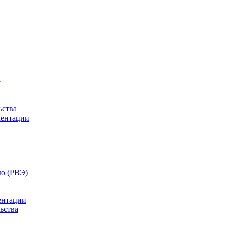
е
ьства
ментации
ию (РВЭ)
ентации
ьства